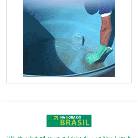
O Na Hora do Brasil é o seu portal de notícias confiável, trazendo