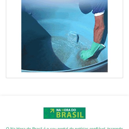
O Na Hora do Brasil é o seu portal de notícias confiável, trazendo