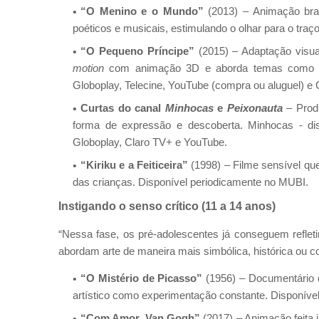
“O Menino e o Mundo”
(2013) – Animação bras
poéticos e musicais, estimulando o olhar para o traç
“O Pequeno Príncipe”
(2015) – Adaptação visua
motion
com animação 3D e aborda temas como criat
Globoplay, Telecine, YouTube (compra ou aluguel) e 
Curtas do canal
Minhocas
e
Peixonauta
– Produ
forma de expressão e descoberta. Minhocas - dis
Globoplay, Claro TV+ e YouTube.
“Kiriku e a Feiticeira”
(1998) – Filme sensível que
das crianças. Disponível periodicamente no MUBI.
Instigando o senso crítico (11 a 14 anos)
“Nessa fase, os pré-adolescentes já conseguem refleti
abordam arte de maneira mais simbólica, histórica ou co
“O Mistério de Picasso”
(1956) – Documentário 
artístico como experimentação constante. Disponíve
“Com Amor, Van Gogh”
(2017) – Animação feita i