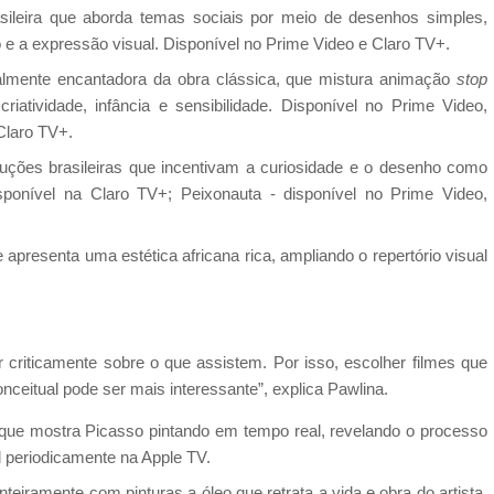
ileira que aborda temas sociais por meio de desenhos simples,
o e a expressão visual. Disponível no Prime Video e Claro TV+.
lmente encantadora da obra clássica, que mistura animação
stop
ividade, infância e sensibilidade. Disponível no Prime Video,
Claro TV+.
ções brasileiras que incentivam a curiosidade e o desenho como
ponível na Claro TV+; Peixonauta - disponível no Prime Video,
 apresenta uma estética africana rica, ampliando o repertório visual
r criticamente sobre o que assistem. Por isso, escolher filmes que
nceitual pode ser mais interessante”, explica Pawlina.
que mostra Picasso pintando em tempo real, revelando o processo
l periodicamente na Apple TV.
nteiramente com pinturas a óleo que retrata a vida e obra do artista,