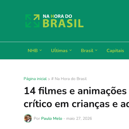
NHB
Uĺtimas
Brasil
Capitais
Página inicial
# Na Hora do Brasil
14 filmes e animações
crítico em crianças e 
Por
Paulo Melo
-
maio 27, 2026