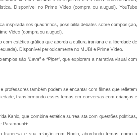
rtística. Disponível no Prime Video (compra ou aluguel), YouTube
ca inspirada nos quadrinhos, possibilita debates sobre composição,
Prime Video (compra ou aluguel).
com estética gráfica que aborda a cultura iraniana e a liberdade de
dequada). Disponível periodicamente no MUBI e Prime Video.
exemplos são
“Lava”
e
“Piper”
, que exploram a narrativa visual com
is e professores também podem se encantar com filmes que refletem
a sociedade, transformando esses temas em conversas com crianças e
rida Kahlo, que combina estética surrealista com questões políticas,
 e Paramount+.
ora francesa e sua relação com Rodin, abordando temas como a