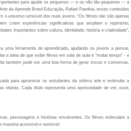
mportantes para ajudar os pequenos — e os não tão pequenos — a
rte da Aprende Brasil Educação, Rafael Pawlina, esses conteúdos
 o universo sensível dos mais jovens. “Os filmes não são apenas
ém criam experiências significativas que ampliam o repertório,
tes importantes sobre cultura, identidade, história e criatividade”,
ra uma ferramenta de aprendizado, ajudando os jovens a pensar,
dar a ideia de que exibir filmes em sala de aula é “matar tempo” - e
mília também pode ser uma boa forma de gerar trocas e conversas,
sada para aproximar os estudantes da sétima arte e estimular a
as etárias. Cada título representa uma oportunidade de ver, ouvir,
as, personagens e histórias envolventes. Os filmes estimulam a
e maneira acessível e sensível: