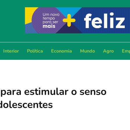
Interior
Política
Economia
Mundo
Agro
Emp
 para estimular o senso
adolescentes