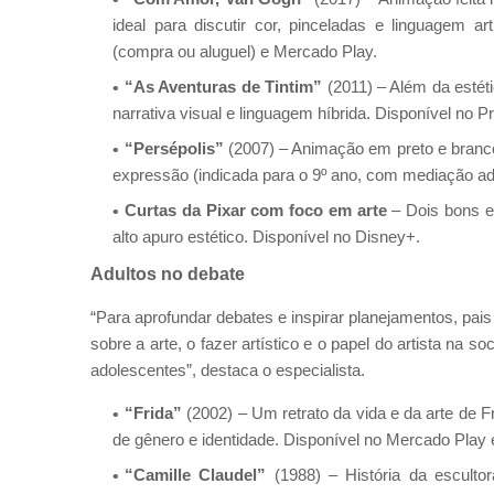
ideal para discutir cor, pinceladas e linguagem a
(compra ou aluguel) e Mercado Play.
“As Aventuras de Tintim”
(2011) – Além da estéti
narrativa visual e linguagem híbrida. Disponível no 
“Persépolis”
(2007) – Animação em preto e branco 
expressão (indicada para o 9º ano, com mediação a
Curtas da Pixar com foco em arte
– Dois bons 
alto apuro estético. Disponível no Disney+.
Adultos no debate
“Para aprofundar debates e inspirar planejamentos, pa
sobre a arte, o fazer artístico e o papel do artista n
adolescentes”, destaca o especialista.
“Frida”
(2002) – Um retrato da vida e da arte de F
de gênero e identidade. Disponível no Mercado Play
“Camille Claudel”
(1988) – História da escult