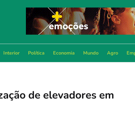
Interior
Política
Economia
Mundo
Agro
Emp
zação de elevadores em