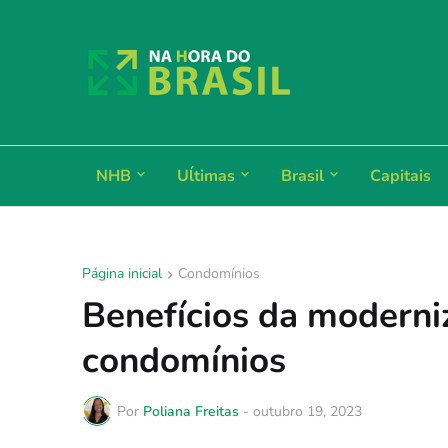
NHB
Uĺtimas
Brasil
Capitais
Página inicial
Condomínios
Benefícios da moderni
condomínios
Por
Poliana Freitas
-
outubro 19, 2023