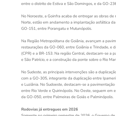
entre o distrito de Estiva e São Domingos, e da GO-23
No Noroeste, a Goinfra acaba de entregar as obras de 
Norte, estão em andamento a implantação asfáltica da G
GO-151, entre Porangatu e Mutunópolis.
Na Região Metropolitana de Goiânia, avançam a pavime
restaurações da GO-060, entre Goiânia e Trindade, e 
(CPR) e a BR-153. Na região Central, destacam-se a pa
e São Patrício, e a construção da ponte sobre o Rio 
No Sudeste, as principais intervenções são a duplicaçã
com a GO-305, integrante da duplicação entre Ipameri 
e Luziânia. No Sudoeste, destacam-se a pavimentação d
entre Rio Verde e Quirinópolis. No Oeste, seguem em 
da GO-050, entre Palmeiras de Goiás e Palminópolis.
Rodovias já entregues em 2026
Somente no primeiro semestre de 2026, o Governo de Go