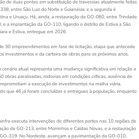
ção de duas pontes em substituição de travessias atualmente feitas
-338, entre São Luiz do Norte e Goianésia; e a segunda é
ina e Uruaçu. Há, ainda, a restauração da GO-060, entre Trindade
; e a implantação da GO-110, ligando o distrito de Estiva a São
iara e Estiva, entregue em 2026.
e 30 empreendimentos em fase de licitação, etapa que antecede
os investimentos e da carteira de obras para os próximos anos.
o cenário atual representa uma mudança significativa em relação a
obras paralisadas, rodovias em condições críticas, ausência de
omprometiam a execução de investimentos na malha viária.
do que 46 já foram concluídas e entregues à população, enquanto
Goinfra executa intervenções de diferentes portes nas 10 regiões de
ação da GO-213, entre Morrinhos e Caldas Novas, e a restauração
a GO-319. No Nordeste, avançam a pavimentação da GO-010,