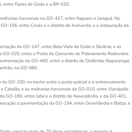
6, entre Flores de Goiás e a BR-020.
melhorias funcionais na GO-427, entre Itaguaru e Jaraguá. No
O-156, entre Crixás e o distrito de Auriverde, e a restauração da
ntação da GO-147, entre Bela Vista de Goiás e Silvânia; e as
da GO-020, entre o Posto do Comando de Policiamento Rodoviário
vimentação da GO-460, entre o distrito de Diolândia (Itapuranga)
Maranhão, na GO-080.
o da GO-330, no trecho entre o posto policial e o entroncamento
e Catalão, e as melhorias funcionais da GO-010, entre Vianópolis
a GO-180, entre Jataí e o distrito de Naveslândia, e da GO-401,
execução a pavimentação da GO-194, entre Doverlândia e Baliza, e
iás concluiu mais de 20 obras estratégicas, a maioria já