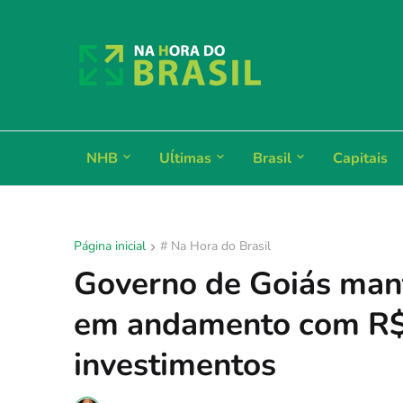
NHB
Uĺtimas
Brasil
Capitais
Página inicial
# Na Hora do Brasil
Governo de Goiás man
em andamento com R$ 
investimentos