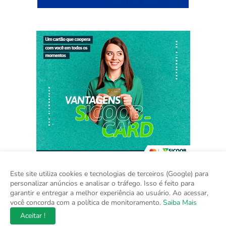
Este site utiliza cookies e tecnologias de terceiros (Google) para
personalizar anúncios e analisar o tráfego. Isso é feito para
garantir e entregar a melhor experiência ao usuário. Ao acessar,
Home
Sobre
Contato
Mídia Kit
você concorda com a política de monitoramento.
Saiba Mais
Aceitar !
Copyright ©
2026
Na Hora do Brasil