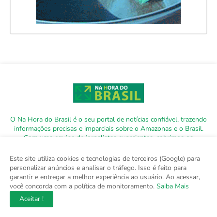
O Na Hora do Brasil é o seu portal de notícias confiável, trazendo
informações precisas e imparciais sobre o Amazonas e o Brasil.
Com uma equipe de jornalistas experientes, cobrimos os
principais temas que afetam a nossa região e o país. DRT
0010556/DF
Este site utiliza cookies e tecnologias de terceiros (Google) para
personalizar anúncios e analisar o tráfego. Isso é feito para
garantir e entregar a melhor experiência ao usuário. Ao acessar,
você concorda com a política de monitoramento.
Saiba Mais
Aceitar !