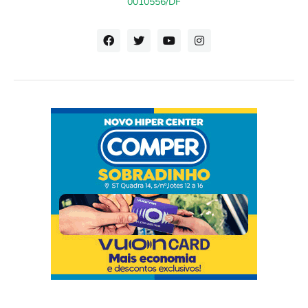
0010556/DF