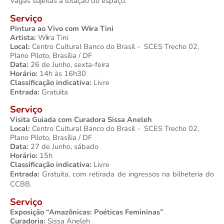
Vagas sujeitas à lotação do espaço.
Serviço
Pintura ao Vivo com Wɨra Tini
Artista:
 W
ɨ
ra Tini
Local:
 Centro Cultural Banco do Brasil -  SCES Trecho 02, 
Plano Piloto, Brasília / DF
Data:
 26 de Junho, sexta-feira
Horário:
 14h às 16h30
Classificação indicativa:
 Livre
Entrada: 
Gratuita
Serviço
Visita Guiada com Curadora Sissa Aneleh
Local:
 Centro Cultural Banco do Brasil -  SCES Trecho 02, 
Plano Piloto, Brasília / DF
Data:
 27 de Junho, sábado
Horário:
 15h
Classificação indicativa:
 Livre
Entrada: 
Gratuita, com retirada de ingressos na bilheteria do 
CCBB.
Serviço
Exposição “Amazônicas: Poéticas Femininas”
Curadoria: 
Sissa Aneleh