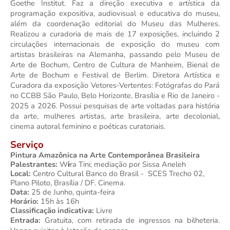
Goethe Institut. Faz a direção executiva e artística da 
programação expositiva, audiovisual e educativa do museu, 
além da coordenação editorial do Museu das Mulheres. 
Realizou a curadoria de mais de 17 exposições, incluindo 2 
circulações internacionais de exposição do museu com 
artistas brasileiras na Alemanha, passando pelo Museu de 
Arte de Bochum, Centro de Cultura de Manheim, Bienal de 
Arte de Bochum e Festival de Berlim. Diretora Artística e 
Curadora da exposição Vetores-Vertentes: Fotógrafas do Pará 
no CCBB São Paulo, Belo Horizonte, Brasília e Rio de Janeiro - 
2025 a 2026. Possui pesquisas de arte voltadas para história 
da arte, mulheres artistas, arte brasileira, arte decolonial, 
cinema autoral feminino e poéticas curatoriais.
Serviço
Pintura Amazônica na Arte Contemporânea Brasileira
Palestrantes: 
W
ɨ
ra Tini; mediação por Sissa Aneleh
Local:
 Centro Cultural Banco do Brasil -  SCES Trecho 02, 
Plano Piloto, Brasília / DF. Cinema.
Data:
 25 de Junho, quinta-feira
Horário:
 15h às 16h
Classificação indicativa:
 Livre
Entrada: 
Gratuita, com retirada de ingressos na bilheteria. 