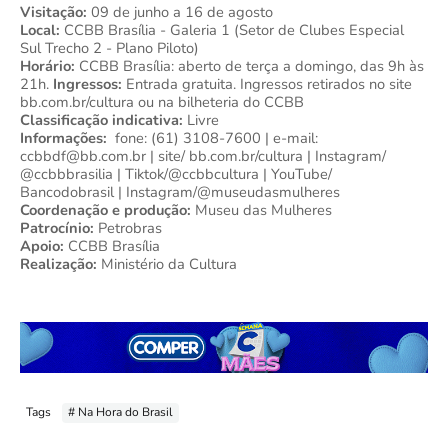
Visitação:
 09 de junho a 16 de agosto
Local:
 CCBB Brasília - Galeria 1 (Setor de Clubes Especial 
Sul Trecho 2 - Plano Piloto)
Horário:
 CCBB Brasília: aberto de terça a domingo, das 9h às 
21h. 
Ingressos:
 Entrada gratuita. Ingressos retirados no site 
bb.com.br/cultura ou na bilheteria do CCBB 
Classificação indicativa:
 Livre
Informações:
  fone: (61) 3108-7600 | e-mail: 
ccbbdf@bb.com.br | site/ bb.com.br/cultura | Instagram/ 
@ccbbbrasilia | Tiktok/@ccbbcultura | YouTube/ 
Bancodobrasil | Instagram/@museudasmulheres
Coordenação e produção:
 Museu das Mulheres
Patrocínio:
 Petrobras
Apoio:
 CCBB Brasília
Realização:
 Ministério da Cultura 
Tags
# Na Hora do Brasil