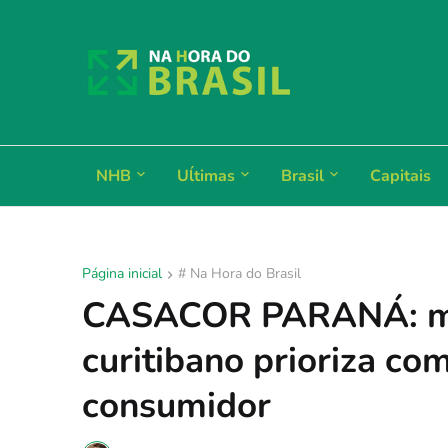
NHB
Uĺtimas
Brasil
Capitais
Página inicial
# Na Hora do Brasil
CASACOR PARANÁ: mer
curitibano prioriza c
consumidor