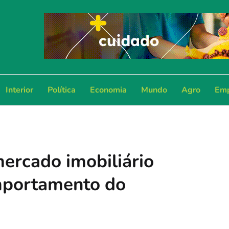
Interior
Política
Economia
Mundo
Agro
Emp
cado imobiliário
omportamento do