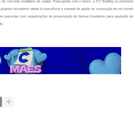
 do mercado imobiliário da capital. Preocupada com o futuro, a GT Building se posiciona
e projetos inovadores aliada à consciência e vontade de ajudar na construção de um mundo
fez parcerias com organizações de preservação de biomas brasileiros para aquisição de
fa.