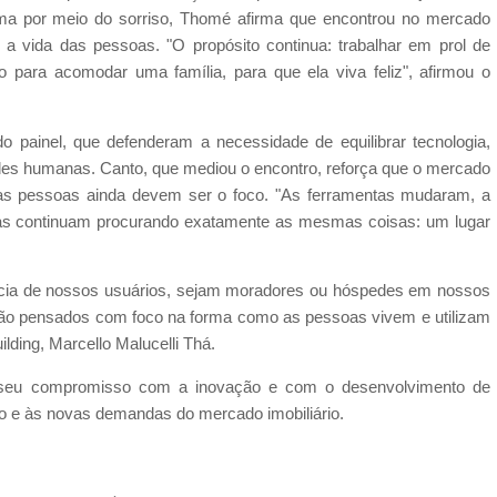
ima por meio do sorriso, Thomé afirma que encontrou no mercado
 a vida das pessoas. "O propósito continua: trabalhar em prol de
 para acomodar uma família, para que ela viva feliz", afirmou o
do painel, que defenderam a necessidade de equilibrar tecnologia,
es humanas. Canto, que mediou o encontro, reforça que o mercado
 as pessoas ainda devem ser o foco. "As ferramentas mudaram, a
as continuam procurando exatamente as mesmas coisas: um lugar
ência de nossos usuários, sejam moradores ou hóspedes em nossos
o pensados com foco na forma como as pessoas vivem e utilizam
lding, Marcello Malucelli Thá.
ça seu compromisso com a inovação e com o desenvolvimento de
o e às novas demandas do mercado imobiliário.