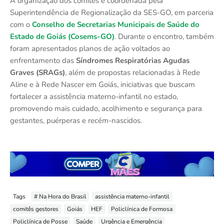
A organização dos comitês é coordenada pela
Superintendência de Regionalização da SES-GO, em parceria
com o
Conselho de Secretarias Municipais de Saúde do
Estado de Goiás (Cosems-GO)
. Durante o encontro, também
foram apresentados planos de ação voltados ao
enfrentamento das
Síndromes Respiratórias Agudas
Graves (SRAGs)
, além de propostas relacionadas à Rede
Aline e à Rede Nascer em Goiás, iniciativas que buscam
fortalecer a assistência materno-infantil no estado,
promovendo mais cuidado, acolhimento e segurança para
gestantes, puérperas e recém-nascidos.
Tags
# Na Hora do Brasil
assistência materno-infantil
comitês gestores
Goiás
HEF
Policlínica de Formosa
Policlínica de Posse
Saúde
Urgência e Emergência