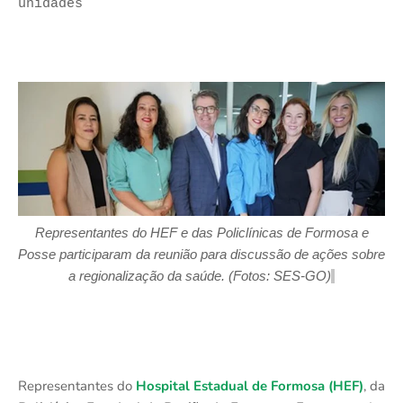
unidades
Representantes d
o HEF e da
s
Policlínica
s
de
Formosa
e
Posse
participaram da reunião para discussão de ações
sobre
a
regional
ização da
saúde.
(Foto
s
:
SES-GO
)
Representantes do
Hospital Estadual de Formosa (HEF)
, da