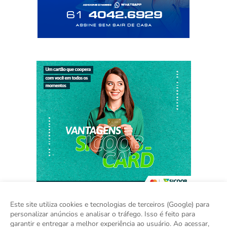
Este site utiliza cookies e tecnologias de terceiros (Google) para
personalizar anúncios e analisar o tráfego. Isso é feito para
garantir e entregar a melhor experiência ao usuário. Ao acessar,