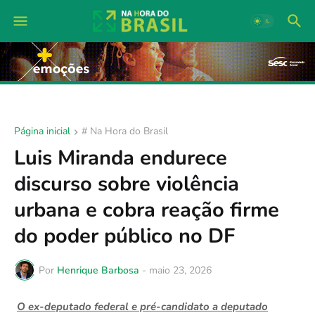
Página inicial
# Na Hora do Brasil
Luis Miranda endurece
discurso sobre violência
urbana e cobra reação firme
do poder público no DF
Por
Henrique Barbosa
-
maio 23, 2026
O ex-deputado federal e pré-candidato a deputado