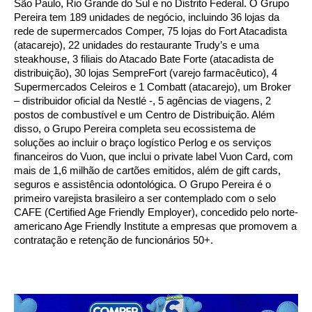
São Paulo, Rio Grande do Sul e no Distrito Federal.
O Grupo
Pereira tem 189 unidades de negócio, incluindo 36 lojas da
rede de supermercados Comper, 75 lojas do Fort Atacadista
(atacarejo), 22 unidades do restaurante Trudy’s e uma
steakhouse, 3 filiais do Atacado Bate Forte (atacadista de
distribuição), 30 lojas SempreFort (varejo farmacêutico), 4
Supermercados Celeiros e 1 Combatt (atacarejo), um Broker
– distribuidor oficial da Nestlé -, 5 agências de viagens, 2
postos de combustível e um Centro de Distribuição. Além
disso, o Grupo Pereira completa seu ecossistema de
soluções ao incluir o braço logístico Perlog e os serviços
financeiros do Vuon, que inclui o private label Vuon Card, com
mais de 1,6 milhão de cartões emitidos, além de gift cards,
seguros e assistência odontológica.
O Grupo Pereira é o
primeiro varejista brasileiro a ser contemplado com o selo
CAFE (Certified Age Friendly Employer), concedido pelo norte-
americano Age Friendly Institute a empresas que promovem a
contratação e retenção de funcionários 50+.