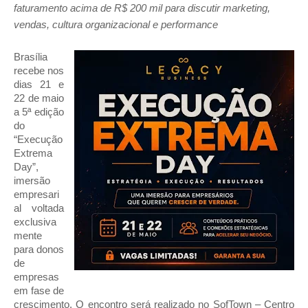
faturamento acima de R$ 200 mil para discutir marketing, 
vendas, cultura organizacional e performance
Brasília 
recebe nos 
dias 21 e 
22 de maio 
a 5ª edição 
do 
“Execução 
Extrema 
Day”, 
imersão 
empresari
al voltada 
exclusiva
mente 
para donos 
de 
empresas 
em fase de 
crescimento. O encontro será realizado no SofTown – Centro 