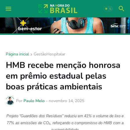
Página inicial
GestãoHospitalar
HMB recebe menção honrosa
em prêmio estadual pelas
boas práticas ambientais
Por
Paulo Melo
-
novembro 14, 2025
Projeto “Guardiões dos Resíduos” reduziu em 41% o volume de lixo e
₂
77% as emissões de CO
, reforçando o compromisso do HMB com a
sustentabilidade