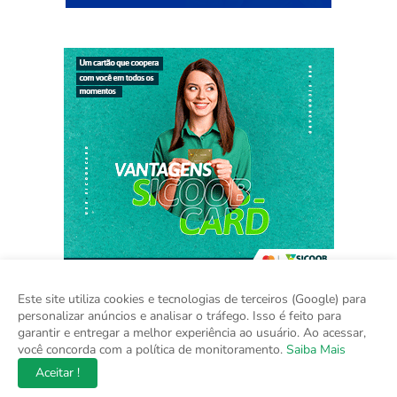
Este site utiliza cookies e tecnologias de terceiros (Google) para
personalizar anúncios e analisar o tráfego. Isso é feito para
garantir e entregar a melhor experiência ao usuário. Ao acessar,
Home
Sobre
Contato
Mídia Kit
você concorda com a política de monitoramento.
Saiba Mais
Aceitar !
Copyright ©
2026
Na Hora do Brasil