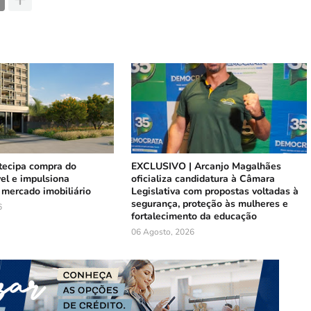
tecipa compra do
EXCLUSIVO | Arcanjo Magalhães
el e impulsiona
oficializa candidatura à Câmara
mercado imobiliário
Legislativa com propostas voltadas à
segurança, proteção às mulheres e
6
fortalecimento da educação
06 Agosto, 2026