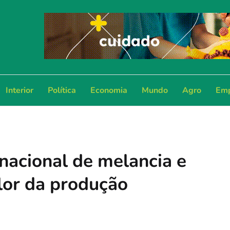
Interior
Política
Economia
Mundo
Agro
Emp
nacional de melancia e
lor da produção