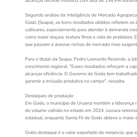
alcançou recorde histórico, com alta de 134,9% duran
Segundo análise da Inteligência de Mercado Agropecuár
Goiás (Seapa), os bons resultados obtidos refletem os
cultivares, especialmente para atender à demanda cre
como maior doçura, textura firme e vida de prateleira
que passam a acessar nichos de mercado mais exigentes
Para o titular da Seapa, Pedro Leonardo Rezende, a lid
crescimento regional. "Esses resultados reforçam a cap
alcançar eficiência. O Governo de Goiás tem trabalhado
garantir a inclusão produtiva no campo", ressalta.
Destaques de produção
Em Goiás, o município de Uruana mantém a liderança 
do volume colhido no estado em 2024. Jussara retomou 
estadual, enquanto Santa Fé de Goiás obteve o maior 
Outro destaque é o valor exportado de melancia, que 