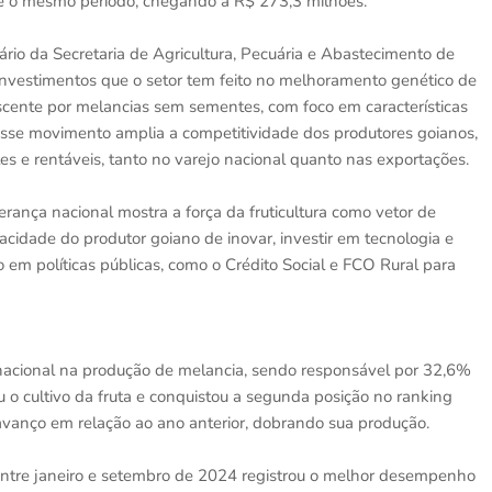
te o mesmo período, chegando a R$ 273,3 milhões.
io da Secretaria de Agricultura, Pecuária e Abastecimento de
 investimentos que o setor tem feito no melhoramento genético de
scente por melancias sem sementes, com foco em características
. Esse movimento amplia a competitividade dos produtores goianos,
 e rentáveis, tanto no varejo nacional quanto nas exportações.
erança nacional mostra a força da fruticultura como vetor de
acidade do produtor goiano de inovar, investir em tecnologia e
 em políticas públicas, como o Crédito Social e FCO Rural para
nacional na produção de melancia, sendo responsável por 32,6%
o cultivo da fruta e conquistou a segunda posição no ranking
avanço em relação ao ano anterior, dobrando sua produção.
entre janeiro e setembro de 2024 registrou o melhor desempenho