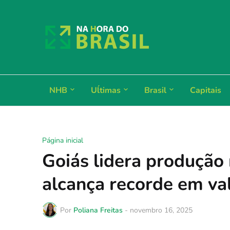
NHB
Uĺtimas
Brasil
Capitais
Página inicial
Goiás lidera produção 
alcança recorde em va
Por
Poliana Freitas
-
novembro 16, 2025