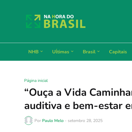
NHB
Uĺtimas
Brasil
Capitais
Página inicial
“Ouça a Vida Caminha
auditiva e bem-estar 
Por
Paulo Melo
-
setembro 28, 2025