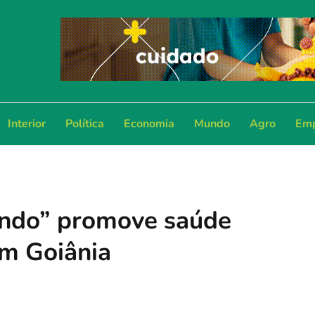
Interior
Política
Economia
Mundo
Agro
Emp
ndo” promove saúde
em Goiânia