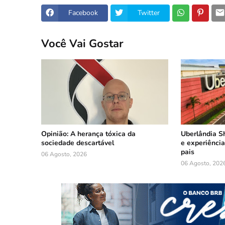
Facebook
Twitter
Você Vai Gostar
Opinião: A herança tóxica da
Uberlândia S
sociedade descartável
e experiência
pais
06 Agosto, 2026
06 Agosto, 202