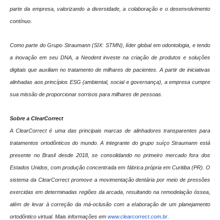
parte da empresa, valorizando a diversidade, a colaboração e o desenvolvimento
contínuo.
Como parte do Grupo Straumann (SIX: STMN), líder global em odontologia, e tendo
a inovação em seu DNA, a Neodent investe na criação de produtos e soluções
digitais que auxiliam no tratamento de milhares de pacientes. A partir de iniciativas
alinhadas aos princípios ESG (ambiental, social e governança), a empresa cumpre
sua missão de proporcionar sorrisos para milhares de pessoas.
Sobre a ClearCorrect
A ClearCorrect é uma das principais marcas de alinhadores transparentes para
tratamentos ortodônticos do mundo. A integrante do grupo suíço Straumann está
presente no Brasil desde 2018, se consolidando no primeiro mercado fora dos
Estados Unidos, com produção concentrada em fábrica própria em Curitiba (PR). O
sistema da ClearCorrect promove a movimentação dentária por meio de pressões
exercidas em determinadas regiões da arcada, resultando na remodelação óssea,
além de levar à correção da má-oclusão com a elaboração de um planejamento
ortodôntico virtual. Mais informações em
www.clearcorrect.com.br
.