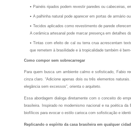
Painéis ripados podem revestir paredes ou cabeceiras, em
A palhinha natural pode aparecer em portas de armário o
Tecidos aplicados como revestimento de parede oferecem 
A cerâmica artesanal pode marcar presença em detalhes da
Tintas com efeito de cal ou terra crua acrescentam te
que remetem à brasilidade e à tropicalidade também é bem
Como compor sem sobrecarregar
Para quem busca um ambiente calmo e sofisticado, Fabio r
cinza claro. “Adicione apenas dois ou três elementos naturais.
elegância sem excessos”, orienta o arquiteto.
Essa abordagem dialoga diretamente com o conceito do emp
brasileira. Inspirado no modernismo nacional e na poética da B
biofílicos para evocar o estilo carioca com sofisticação e iden
Replicando o espírito da casa brasileira em qualquer cida