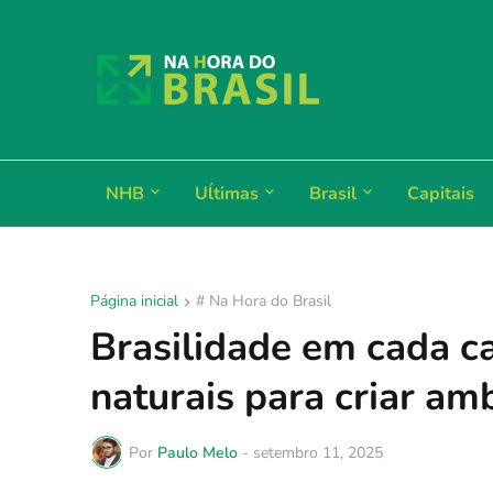
NHB
Uĺtimas
Brasil
Capitais
Página inicial
# Na Hora do Brasil
Brasilidade em cada ca
naturais para criar amb
Por
Paulo Melo
-
setembro 11, 2025