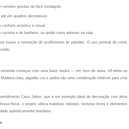
 versões prontas de fácil instalação.
u até em quadros decorativos.
conforto acústico e visual.
 cozinha e do banheiro, ou ainda como adornos na sala.
xtura suave e sensação de acolhimento às paredes. O uso pontual de cores
-vindo.
ecomenda começar com uma base neutra — em tons de areia, off-white ou
 Madeira clara, algodão cru e pedra são uma combinação infalível para criar
reendimento Casa Jobim, que é um exemplo ideal de decoração com alma
ossa Nova, o projeto utiliza materiais naturais, texturas leves e elementos
tidade autenticamente brasileira.
de