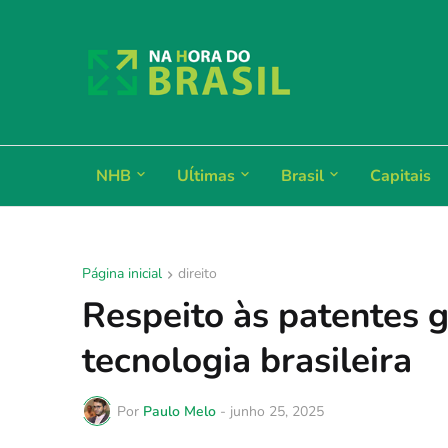
NHB
Uĺtimas
Brasil
Capitais
Página inicial
direito
Respeito às patentes g
tecnologia brasileira
Por
Paulo Melo
-
junho 25, 2025