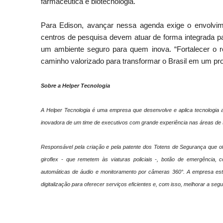
farmacêutica e biotecnologia.
Para Edison, avançar nessa agenda exige o envolvim
centros de pesquisa devem atuar de forma integrada pa
um ambiente seguro para quem inova. “Fortalecer o r
caminho valorizado para transformar o Brasil em um prot
Sobre a Helper Tecnologia
A Helper Tecnologia é uma empresa que desenvolve e aplica tecnologia 
inovadora de um time de executivos com grande experiência nas áreas de s
Responsável pela criação e pela patente dos Totens de Segurança que o
giroflex - que remetem às viaturas policiais -, botão de emergência, 
automáticas de áudio e monitoramento por câmeras 360°. A empresa está
digitalização para oferecer serviços eficientes e, com isso, melhorar a se