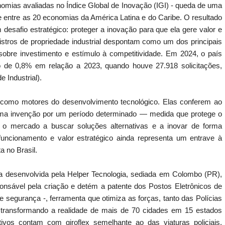
nomias avaliadas no Índice Global de Inovação (IGI) - queda de uma
e entre as 20 economias da América Latina e do Caribe. O resultado
 desafio estratégico: proteger a inovação para que ela gere valor e
gistros de propriedade industrial despontam como um dos principais
 sobre investimento e estímulo à competitividade. Em 2024, o país
 de 0,8% em relação a 2023, quando houve 27.918 solicitações,
e Industrial).
 como motores do desenvolvimento tecnológico. Elas conferem ao
de uma invenção por um período determinado — medida que protege o
 o mercado a buscar soluções alternativas e a inovar de forma
uncionamento e valor estratégico ainda representa um entrave à
 no Brasil.
a desenvolvida pela Helper Tecnologia, sediada em Colombo (PR),
ponsável pela criação e detém a patente dos Postos Eletrônicos de
 segurança -, ferramenta que otimiza as forças, tanto das Polícias
 transformando a realidade de mais de 70 cidades em 15 estados
tivos contam com giroflex semelhante ao das viaturas policiais,