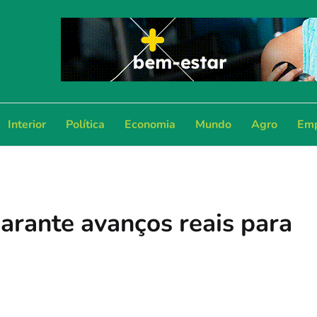
Interior
Política
Economia
Mundo
Agro
Emp
arante avanços reais para