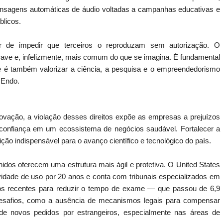
mensagens automáticas de áudio voltadas a campanhas educativas e
blicos.
er de impedir que terceiros o reproduzam sem autorização. O
rave e, infelizmente, mais comum do que se imagina. É fundamental
de é também valorizar a ciência, a pesquisa e o empreendedorismo
n Endo.
ovação, a violação desses direitos expõe as empresas a prejuízos
a confiança em um ecossistema de negócios saudável. Fortalecer a
ição indispensável para o avanço científico e tecnológico do país.
dos oferecem uma estrutura mais ágil e protetiva. O United States
idade de uso por 20 anos e conta com tribunais especializados em
rços recentes para reduzir o tempo de exame — que passou de 6,9
esafios, como a ausência de mecanismos legais para compensar
de novos pedidos por estrangeiros, especialmente nas áreas de