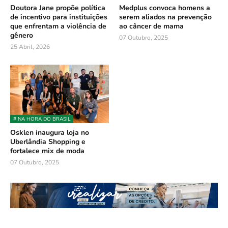
Doutora Jane propõe política
Medplus convoca homens a
de incentivo para instituições
serem aliados na prevenção
que enfrentam a violência de
ao câncer de mama
gênero
07 Outubro, 2025
25 Abril, 2026
# NA HORA DO BRASIL
Osklen inaugura loja no
Uberlândia Shopping e
fortalece mix de moda
07 Outubro, 2025