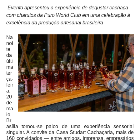
Evento apresentou a experiência de degustar cachaça
com charutos da Puro World Club em uma celebração à
excelência da produção artesanal brasileira
Na
noi
te
da
últi
ma
ter
ça-
feir
a,
20
de
ma
io,
Br
asília tornou-se palco de uma experiência sensorial
singular. A convite da Casa Studart Cachaçaria, mais de
160 convidados — entre amigos, imprensa, empresários