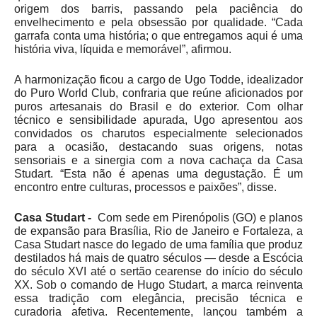
origem dos barris, passando pela paciência do
envelhecimento e pela obsessão por qualidade. “Cada
garrafa conta uma história; o que entregamos aqui é uma
história viva, líquida e memorável”, afirmou.
A harmonização ficou a cargo de Ugo Todde, idealizador
do Puro World Club, confraria que reúne aficionados por
puros artesanais do Brasil e do exterior. Com olhar
técnico e sensibilidade apurada, Ugo apresentou aos
convidados os charutos especialmente selecionados
para a ocasião, destacando suas origens, notas
sensoriais e a sinergia com a nova cachaça da Casa
Studart. “Esta não é apenas uma degustação. É um
encontro entre culturas, processos e paixões”, disse.
Casa Studart -
Com sede em Pirenópolis (GO) e planos
de expansão para Brasília, Rio de Janeiro e Fortaleza, a
Casa Studart nasce do legado de uma família que produz
destilados há mais de quatro séculos — desde a Escócia
do século XVI até o sertão cearense do início do século
XX. Sob o comando de Hugo Studart, a marca reinventa
essa tradição com elegância, precisão técnica e
curadoria afetiva. Recentemente, lançou também a