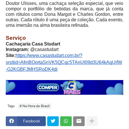
Doutor Ulisses, uma cachaça seleção especial, que veio
compor o portfólio de bebidas da marca, que já conta
com rótulos como Dona Margot e Charles Gordon, entre
outras. Cada rótulo é uma peça de coleção. Cada evento,
uma imersão na alma brasileira refinada.
Serviço
Cachaçaria Casa Studart
Instagram:
@casastudart
Site:
https://www.casastudart.com.br/?
srsltid=AfmBOortaSnVK5QCqc5TAnUl09d3U64kAqUifW
-G2KGBFJMHSRoDK4di
Tags
# Na Hora do Brasil
Facebook