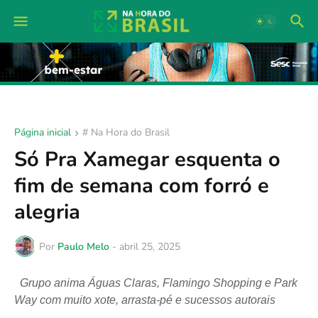
Página inicial
# Na Hora do Brasil
Só Pra Xamegar esquenta o
fim de semana com forró e
alegria
Por
Paulo Melo
-
abril 25, 2025
Grupo anima Águas Claras, Flamingo Shopping e Park
Way com muito xote, arrasta-pé e sucessos autorais