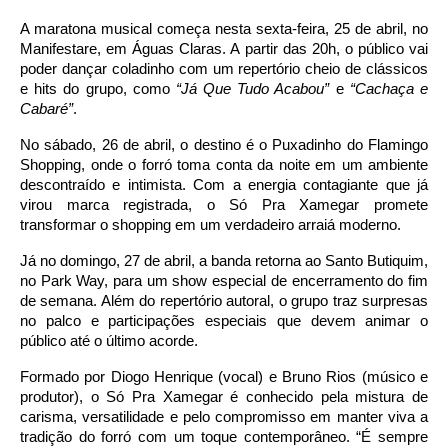
A maratona musical começa nesta sexta-feira, 25 de abril, no
Manifestare, em Águas Claras. A partir das 20h, o público vai
poder dançar coladinho com um repertório cheio de clássicos
e hits do grupo, como
“Já Que Tudo Acabou”
e
“Cachaça e
Cabaré”
.
No sábado, 26 de abril, o destino é o Puxadinho do Flamingo
Shopping, onde o forró toma conta da noite em um ambiente
descontraído e intimista. Com a energia contagiante que já
virou marca registrada, o Só Pra Xamegar promete
transformar o shopping em um verdadeiro arraiá moderno.
Já no domingo, 27 de abril, a banda retorna ao Santo Butiquim,
no Park Way, para um show especial de encerramento do fim
de semana. Além do repertório autoral, o grupo traz surpresas
no palco e participações especiais que devem animar o
público até o último acorde.
Formado por Diogo Henrique (vocal) e Bruno Rios (músico e
produtor), o Só Pra Xamegar é conhecido pela mistura de
carisma, versatilidade e pelo compromisso em manter viva a
tradição do forró com um toque contemporâneo. “É sempre