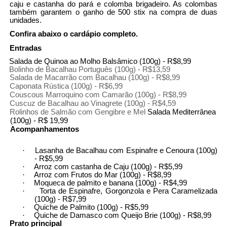
caju e castanha do pará e colomba brigadeiro. As colombas
também garantem o ganho de 500 stix na compra de duas
unidades.
Confira abaixo o cardápio completo.
Entradas
Salada de Quinoa ao Molho Balsâmico (100g) - R$8,99
Bolinho de Bacalhau Português (100g) - R$13,59
·
Salada de Macarrão com Bacalhau (100g) - R$8,99
·
Caponata Rústica (100g) - R$6,99
·
Couscous Marroquino com Camarão (100g) - R$8,99
·
Cuscuz de Bacalhau ao Vinagrete (100g) - R$4,59
·
Rolinhos de Salmão com Gengibre e Mel
Salada Mediterrânea
(100g) - R$ 19,99
Acompanhamentos
·
Lasanha de Bacalhau com Espinafre e Cenoura (100g)
- R$5,99
·
Arroz com castanha de Caju (100g) - R$5,99
·
Arroz com Frutos do Mar (100g) - R$8,99
·
Moqueca de palmito e banana (100g) - R$4,99
·
Torta de Espinafre, Gorgonzola e Pera Caramelizada
(100g) - R$7,99
·
Quiche de Palmito (100g) - R$5,99
·
Quiche de Damasco com Queijo Brie (100g) - R$8,99
Prato principal