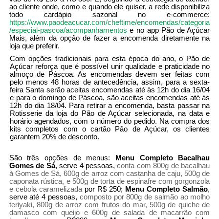
ao cliente onde, como e quando ele quiser, a rede disponibiliza
todo cardápio sazonal no e-commerce:
https://www.paodeacucar.com/cheftime/encomendas/categoria
/especial-pascoa/acompanhamentos
e no app Pão de Açúcar
Mais, além da opção de fazer a encomenda diretamente na
loja que preferir.
Com opções tradicionais para esta época do ano, o Pão de
Açúcar reforça que é possível unir qualidade e praticidade no
almoço de Páscoa. As encomendas devem ser feitas com
pelo menos 48 horas de antecedência, assim, para a sexta-
feira Santa serão aceitas encomendas até às 12h do dia 16/04
e para o domingo de Páscoa, são aceitas encomendas até às
12h do dia 18/04. Para retirar a encomenda, basta passar na
Rotisserie da loja do Pão de Açúcar selecionada, na data e
horário agendados, com o número do pedido. Na compra dos
kits completos com o cartão Pão de Açúcar, os clientes
garantem 20% de desconto.
São três opções de menus:
Menu Completo Bacalhau
Gomes de Sá
, serve 4 pessoas,
conta com 800g de bacalhau
à Gomes de Sá, 600g de arroz com castanha de caju, 500g de
caponata rústica, e 500g de torta de espinafre com gorgonzola
e cebola caramelizada
por R$ 250;
Menu Completo Salmão
,
serve até 4 pessoas,
composto por 800g de salmão ao molho
teriyaki, 800g de arroz com frutos do mar, 500g de quiche de
damasco com queijo e 600g de salada de macarrão com