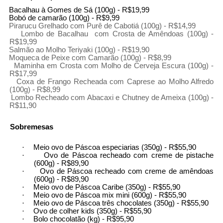
Bacalhau à Gomes de Sá (100g) - R$19,99
Bobó de camarão (100g) - R$9,99
Pirarucu Grelhado com Purê de Cabotiá (100g) - R$14,99
Lombo de Bacalhau
com Crosta de Amêndoas (100g) -
R$19,99
Salmão ao Molho Teriyaki (100g) - R$19,90
Moqueca de Peixe com Camarão (100g) - R$8,99
Maminha em Crosta com Molho de Cerveja Escura (100g) -
R$17,99
Coxa de Frango Recheada com Caprese ao Molho Alfredo
(100g) - R$8,99
Lombo Recheado com Abacaxi e Chutney de Ameixa (100g) -
R$11,90
Sobremesas
·
Meio ovo de Páscoa especiarias (350g) - R$55,90
·
Ovo de Páscoa recheado com creme de pistache
(600g) - R$89,90
·
Ovo de Páscoa recheado com creme de amêndoas
(600g) - R$89,90
·
Meio ovo de Páscoa Caribe (350g) - R$55,90
·
Meio ovo de Páscoa mix mini (600g) - R$55,90
·
Meio ovo de Páscoa três chocolates (350g) - R$55,90
·
Ovo de colher kids (350g) - R$55,90
·
Bolo chocolatão (kg) - R$95,90