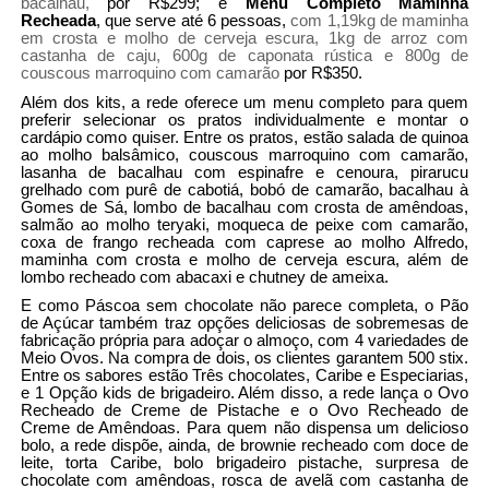
bacalhau,
por R$299; e
Menu Completo Maminha
Recheada
, que serve até 6 pessoas,
com 1,19kg de maminha
em crosta e molho de cerveja escura, 1kg de arroz com
castanha de caju, 600g de caponata rústica e 800g de
couscous marroquino com camarão
por R$350.
Além dos kits, a rede oferece um menu completo para quem
preferir selecionar os pratos individualmente e montar o
cardápio como quiser. Entre os pratos, estão salada de quinoa
ao molho balsâmico, couscous marroquino com camarão,
lasanha de bacalhau com espinafre e cenoura, pirarucu
grelhado com purê de cabotiá, bobó de camarão, bacalhau à
Gomes de Sá, lombo de bacalhau com crosta de amêndoas,
salmão ao molho teryaki, moqueca de peixe com camarão,
coxa de frango recheada com caprese ao molho Alfredo,
maminha com crosta e molho de cerveja escura, além de
lombo recheado com abacaxi e chutney de ameixa.
E como Páscoa sem chocolate não parece completa, o Pão
de Açúcar também traz opções deliciosas de sobremesas de
fabricação própria para adoçar o almoço, com 4 variedades de
Meio Ovos. Na compra de dois, os clientes garantem 500 stix.
Entre os sabores estão Três chocolates, Caribe e Especiarias,
e 1 Opção kids de brigadeiro. Além disso, a rede lança o Ovo
Recheado de Creme de Pistache e o Ovo Recheado de
Creme de Amêndoas. Para quem não dispensa um delicioso
bolo, a rede dispõe, ainda, de brownie recheado com doce de
leite, torta Caribe, bolo brigadeiro pistache, surpresa de
chocolate com amêndoas, rosca de avelã com castanha de