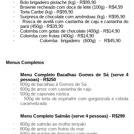
·
Bolo brigadeiro pistache (kg) - R$99,90
·
Brownie recheado com doce de leite (100g) - R$4,99
·
Torta Caribe (kg) - R$99,90
·
Surpresa de chocolate com amêndoas (kg) - R$95,90
·
Rosca de avelã com castanha de caju e castanha do
pará (450g) - R$39,90
·
Colomba com gotas de chocolate (400g) - R$14,90
·
Colomba com frutas (400g) - R$14,90
·
Colomba brigadeiro (600g) - R$45,90
Menus Completos
Menu Completo Bacalhau Gomes de Sá
(serve 4
pessoas) - R$250
·
800g de bacalhau à Gomes de Sá
·
600g de arroz com castanha de caju
·
500g de caponata rústica
·
500g de torta de espinafre com gorgonzola e cebola
caramelizada
Menu Completo Salmão (serve 4 pessoas) - R$299
·
800g de salmão ao molho teriyaki
·
800g de arroz com frutos do mar
·
500g de quiche de damasco com queijo