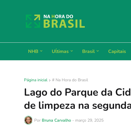
NHB
Uĺtimas
Brasil
Capitais
Página inicial
# Na Hora do Brasil
Lago do Parque da Cid
de limpeza na segunda
Por
Bruna Carvalho
-
março 29, 2025