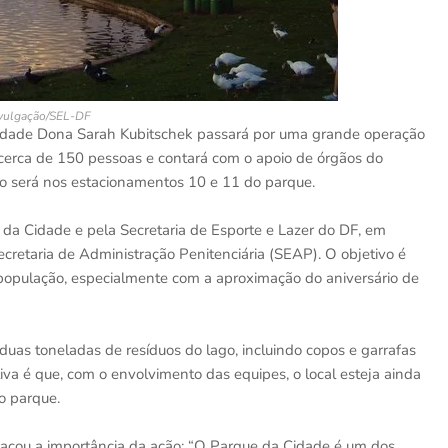
vulgação/SEL-DF
Cidade Dona Sarah Kubitschek passará por uma grande operação
á cerca de 150 pessoas e contará com o apoio de órgãos do
ro será nos estacionamentos 10 e 11 do parque.
 da Cidade e pela Secretaria de Esporte e Lazer do DF, em
cretaria de Administração Penitenciária (SEAP). O objetivo é
população, especialmente com a aproximação do aniversário de
duas toneladas de resíduos do lago, incluindo copos e garrafas
tiva é que, com o envolvimento das equipes, o local esteja ainda
o parque.
stacou a importância da ação: “O Parque da Cidade é um dos