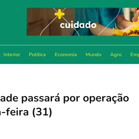
Interior
Política
Economia
Mundo
Agro
Emp
ade passará por operação
-feira (31)