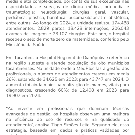
média e alta complexidade, por conta de sua excelência nas
especialidades e serviços de clínica médica; ortopedia e
traumatologia; neurocirurgia; cirurgias geral, vascular,
pediátrica, plástica, bariátrica, bucomaxilofacial e obstétrica,
entre outras. Ao longo de 2024, a unidade realizou 174.488
atendimentos, 2.829 partos, 18.428 internações, 206.043
exames de imagem e 23.107 cirurgias. Este ano, o hospital
recebeu o selo de morte zero da maternidade, conferido pelo
Ministério da Saúde.
Em Tocantins, o Hospital Regional de Dianópolis é referência
na região sudeste e atende população de oito municípios
tocantinenses. Na unidade onde a MedPlus faz a gestão dos
profissionais, o número de atendimentos cresceu em média
26%, saltando de 34.625 em 2023; para 43.747 em 2024. O
aumento foi ainda maior na realização de exames, vitais para
diagnósticos, crescendo 60%: de 12.408 em 2023 para
19.907 em 2024.
“Ao investir em profissionais que dominam técnicas
avançadas de gestão, os hospitais observam uma melhora
na eficiência do uso de recursos e na qualidade do
atendimento”, analisa Tiago Simões Leite. Segundo ele, essa
estratégia, baseada em dados e práticas validadas por