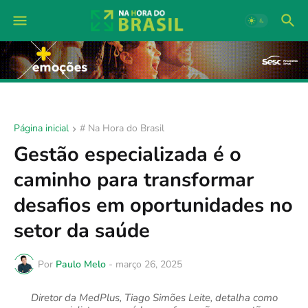
Página inicial
# Na Hora do Brasil
Gestão especializada é o
caminho para transformar
desafios em oportunidades no
setor da saúde
Por
Paulo Melo
-
março 26, 2025
Diretor da MedPlus, Tiago Simões Leite, detalha como