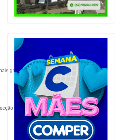
mais graves;
nfecção pelo HPV.