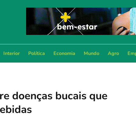
Interior
Política
Economia
Mundo
Agro
Emp
bre doenças bucais que
ebidas