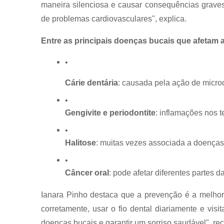
maneira silenciosa e causar consequências graves
de problemas cardiovasculares", explica.
Entre as principais doenças bucais que afetam 
Cárie dentária
: causada pela ação de micro
Gengivite e periodontite
: inflamações nos 
Halitose
: muitas vezes associada a doenças
Câncer oral
: pode afetar diferentes partes 
Ianara Pinho destaca que a prevenção é a melhor
corretamente, usar o fio dental diariamente e visi
doenças bucais e garantir um sorriso saudável", r