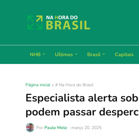
NHB
Uĺtimas
Brasil
Capitais
Página inicial
# Na Hora do Brasil
Especialista alerta so
podem passar desperc
Por
Paulo Melo
-
março 20, 2025