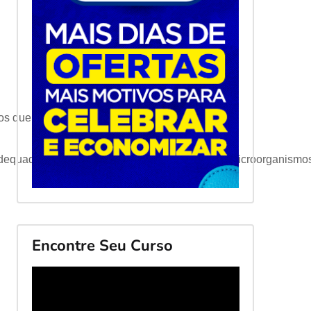
uos que a escova não alcança.
dequada de água para auxiliar no controle dos microorganismo
Encontre Seu Curso