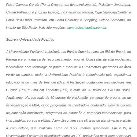
Plaza Campos Gerais (Ponta Grossa, em desenvolvimento), Palladium Umuarama,
Catuaí Palladium e (Foz do Iguaçu), no interior do Paraná; Itajaí Shopping Center e
Porto Belo Outlet Premium, em Santa Catarina; e Shopping Cidade Sorocaba, no
interior de São Paulo. Mais informações:
www.taclashopping.com.br
.
Sobre a Universidade Positivo
A Universidade Positivo é referência em Ensino Superior entre as IES do Estado do
Paraná e é uma marca de reconhecimento nacional. Com salas de aula modernas,
laboratórios com tecnologia de ponta e mais de 400 mil metros quadrados de área
verde no campus sede, a Universidade Positivo é reconhecida pela experiência
educacional de mais de três décadas. A Instituição conta com três unidades em
Curitiba (PR) e uma em Londrina (PR), e mais de 70 polos de EAD no Brasil.
Atualmente, oferece mais de 60 cursos de graduação, centenas de programas de
especialização e MBA, cinco programas de mestrado e doutorado, além de cursos
de educação continuada, programas de extensão e parcerias internacionais para
intercâmbios, cursos e visitas. Além disso, tem sete clínicas de atendimento gratuito
à comunidade, que totalizam cerca de 3.500 metros quadrados. Em 2019, a
Universidade Positivo foi classificada entre as 100 instituições mais bem colocadas