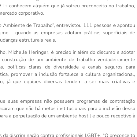
T+ conhecem alguém que já sofreu preconceito no trabalho,
mercado corporativo.
o Ambiente de Trabalho”, entrevistou 111 pessoas e apontou
smo – quando as empresas adotam práticas superficiais de
udanças estruturais reais.
ho, Michelle Heringer, é preciso ir além do discurso e adotar
“A construção de um ambiente de trabalho verdadeiramente
s, políticas claras de diversidade e canais seguros para
ca, promover a inclusão fortalece a cultura organizacional,
o, já que equipes diversas tendem a ser mais criativas e
que suas empresas não possuem programas de contratação
acaram que não há metas institucionais para a inclusão dessa
 para a perpetuação de um ambiente hostil e pouco receptivo à
s da discriminação contra profissionais LGBT+. “O preconceito