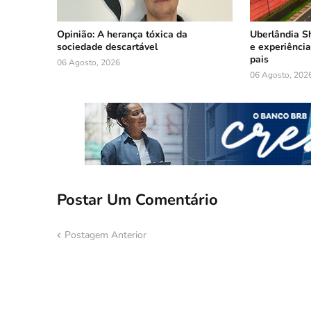
Opinião: A herança tóxica da
Uberlândia S
sociedade descartável
e experiência
pais
06 Agosto, 2026
06 Agosto, 202
Postar Um Comentário
Postagem Anterior