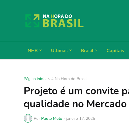
NHB
Uĺtimas
Brasil
Capitais
Página inicial
# Na Hora do Brasil
Projeto é um convite 
qualidade no Mercado
Por
Paulo Melo
-
janeiro 17, 2025