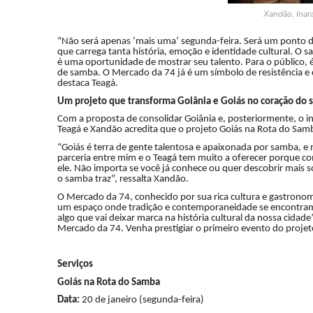
Xandão, Inara
“Não será apenas ‘mais uma’ segunda-feira. Será um ponto 
que carrega tanta história, emoção e identidade cultural. O 
é uma oportunidade de mostrar seu talento. Para o público, é 
de samba. O Mercado da 74 já é um símbolo de resistência e c
destaca Teagá.
Um projeto que transforma Goiânia e Goiás no coração do
Com a proposta de consolidar Goiânia e, posteriormente, o in
Teagá e Xandão acredita que o projeto Goiás na Rota do Sam
“Goiás é terra de gente talentosa e apaixonada por samba, e
parceria entre mim e o Teagá tem muito a oferecer porque co
ele. Não importa se você já conhece ou quer descobrir mais sob
o samba traz”, ressalta Xandão.
O Mercado da 74, conhecido por sua rica cultura e gastron
um espaço onde tradição e contemporaneidade se encontram
algo que vai deixar marca na história cultural da nossa cidad
Mercado da 74. Venha prestigiar o primeiro evento do projet
Serviços
Goiás na Rota do Samba
Data:
20 de janeiro (segunda-feira)