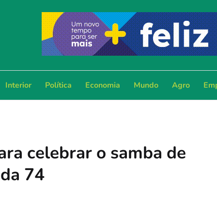
Interior
Política
Economia
Mundo
Agro
Emp
para celebrar o samba de
 da 74