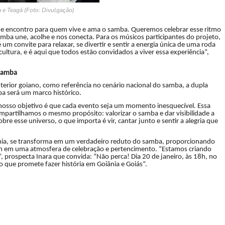
 e Teagá (Foto: Divulgação)
de encontro para quem vive e ama o samba. Queremos celebrar esse ritmo
samba une, acolhe e nos conecta. Para os músicos participantes do projeto,
um convite para relaxar, se divertir e sentir a energia única de uma roda
ultura, e é aqui que todos estão convidados a viver essa experiência”,
 samba
terior goiano, como referência no cenário nacional do samba, a dupla
ba será um marco histórico.
 nosso objetivo é que cada evento seja um momento inesquecível. Essa
mpartilhamos o mesmo propósito: valorizar o samba e dar visibilidade a
re esse universo, o que importa é vir, cantar junto e sentir a alegria que
omia, se transforma em um verdadeiro reduto do samba, proporcionando
 em uma atmosfera de celebração e pertencimento. “Estamos criando
e”, prospecta Inara que convida: “Não perca! Dia 20 de janeiro, às 18h, no
o que promete fazer história em Goiânia e Goiás”.