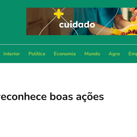
Interior
Política
Economia
Mundo
Agro
Emp
reconhece boas ações