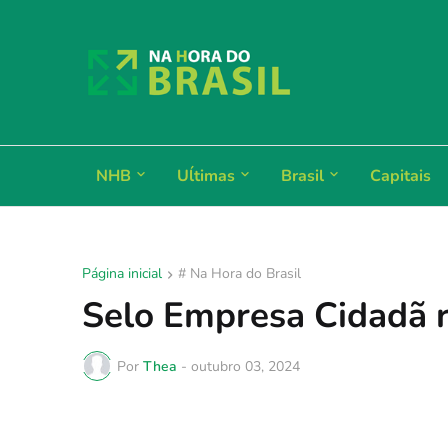
NHB
Uĺtimas
Brasil
Capitais
Página inicial
# Na Hora do Brasil
Selo Empresa Cidadã 
Por
Thea
-
outubro 03, 2024