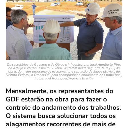
Os secretários de Governo e de Obras e Infraestrutura, José Humberto Pires
de Araújo e Valter Casimiro Silveira, visitaram nesta segunda-feira (23) as
obras do maior programa de escoamento e captação de águas pluviais do
Distrito Federal, o Drenar DF, para acompanhar o andamento dos trabalhos |
Fotos: Joel Rodrigues/Agência Brasília
Mensalmente, os representantes do
GDF estarão na obra para fazer o
controle do andamento dos trabalhos.
O sistema busca solucionar todos os
alagamentos recorrentes de mais de