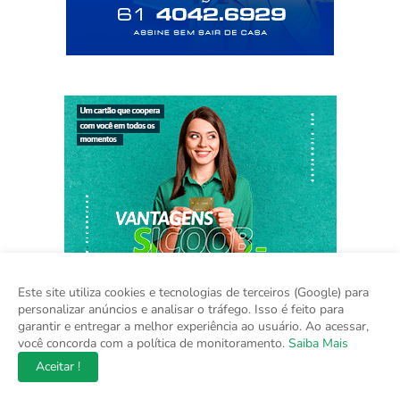
Este site utiliza cookies e tecnologias de terceiros (Google) para
personalizar anúncios e analisar o tráfego. Isso é feito para
garantir e entregar a melhor experiência ao usuário. Ao acessar,
você concorda com a política de monitoramento.
Saiba Mais
Aceitar !
Home
Sobre
Contato
Mídia Kit