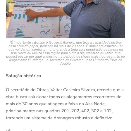
"É importante valorizar o Governo Ibaneis, que teve a capacidade de tirar
essa obra do papel, pensada há mais de 20 anos. É uma obra espetacular
que vai dar um conforto muito grande a toda esta população que mora na
Asa Norte ou utiliza essa região para o dia a dia, trabalho ou lazer, que
poderá passar por aqui e, mesmo no período de chuva mais rigoroso, não ter
alagamentos", reforçou o secretário de Governo, José Humberto Pires de
Araújo
Solução histórica
O secretário de Obras, Valter Casimiro Silveira, recorda que a
obra busca solucionar todos os alagamentos recorrentes de
mais de 30 anos que atingem a faixa da Asa Norte,
principalmente nas quadras 201, 202, 402, 302 e 102,
trazendo um sistema de drenagem robusto e definitivo.