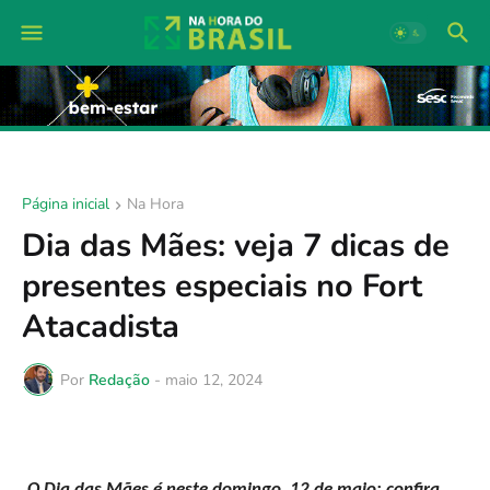
Página inicial
Na Hora
Dia das Mães: veja 7 dicas de
presentes especiais no Fort
Atacadista
Por
Redação
-
maio 12, 2024
O Dia das Mães é neste domingo, 12 de maio; confira