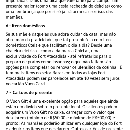
importadas. Mais uma dica que vale tanto para compor um
presente maior (como uma cesta recheada de delícias) como
uma lembrança que por si só já irá arrancar sorrisos das
mamães.
6 - Itens domésticos
Se sua mãe é daquelas que adora cuidar da casa, mas não
abre mão da praticidade, que tal presenteá-la com itens
domésticos úteis e que facilitam o dia a dia? Desde uma
chaleira elétrica - como a da marca ChicLar, uma
exclusividade do Fort Atacadista - até refratários para o
preparo de pratos como lasanhas; o que não faltam são
opções para completar ou renovar os utensílios da cozinha. E
tem mais: itens do setor Bazar em todas as lojas Fort
Atacadista podem ser parcelados em até 10 vezes sem juros
no cartão Vuon Card.
7 – Cartões de presente
O Vuon Gift é uma excelente opção para aqueles que ainda
estão em dúvida sobre o presente ideal. Os clientes podem
adquirir um Vuon Gift no caixa, carregar com o valor que
desejarem (mínimo de R$50,00 e máximo de R$500,00) e
pronto! As mamães poderão utilizar em qualquer loja do Fort
e adquirir os itens que desejarem. Outros cartões de presente