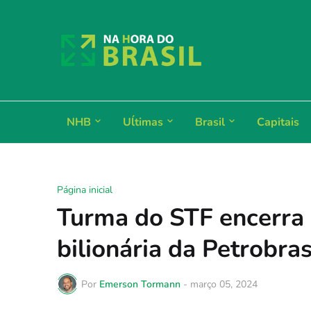
NHB
Uĺtimas
Brasil
Capitais
Página inicial
Turma do STF encerra 
bilionária da Petrobra
Por
Emerson Tormann
-
março 05, 2024