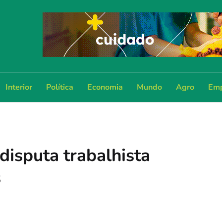
Interior
Política
Economia
Mundo
Agro
Emp
disputa trabalhista
s