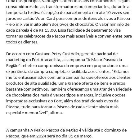
Uma das principais vantagens oferecidas aos consumidores, sejam
consumidores do lar, transformadores ou comerciantes, durante a
temporada festiva é a opção de parcelamento em até 10 vezes sem
juros no cartão Vuon Card para compras de itens alusivos à Páscoa
– e o mix vai muito além dos ovos de chocolate. O valor mínimo de
cada parcela é de R$ 15,00. Essa facilidade de pagamento visa
tornar as celebrações da Páscoa mais acessíveis e convenientes para
todos os clientes.
De acordo com Gustavo Petry Custódio, gerente nacional de
marketing do Fort Atacadista, a campanha “A Maior Páscoa da
Região” reflete o compromisso da empresa em proporcionar uma
experiência de compra completa e facilitada aos clientes. “Estamos
muito entusiasmados com uma campanha que oferece aos clientes
produtos de alta qualidade, uma grande oferta de itens e preços
bastante competitivos. Também oferecemos uma grande variedade
de chocolates dos mais diversos tipos e marcas, inclusive opções
importadas exclusivas do Fort, além dos tradicionais ovos de
Páscoa, tudo para tornar a Páscoa de cada cliente ainda mais
especial e memorável”, afirma.
A campanha A Maior Páscoa da Região é válida até o domingo de
Páscoa, que em 2024 será no dia 31 de março.