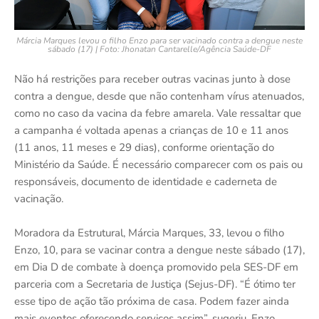
Márcia Marques levou o filho Enzo para ser vacinado contra a dengue neste
sábado (17) | Foto: Jhonatan Cantarelle/Agência Saúde-DF
Não há restrições para receber outras vacinas junto à dose
contra a dengue, desde que não contenham vírus atenuados,
como no caso da vacina da febre amarela. Vale ressaltar que
a campanha é voltada apenas a crianças de 10 e 11 anos
(11 anos, 11 meses e 29 dias), conforme orientação do
Ministério da Saúde. É necessário comparecer com os pais ou
responsáveis, documento de identidade e caderneta de
vacinação.
Moradora da Estrutural, Márcia Marques, 33, levou o filho
Enzo, 10, para se vacinar contra a dengue neste sábado (17),
em Dia D de combate à doença promovido pela SES-DF em
parceria com a Secretaria de Justiça (Sejus-DF). “É ótimo ter
esse tipo de ação tão próxima de casa. Podem fazer ainda
mais eventos oferecendo serviços assim”, sugeriu. Enzo,