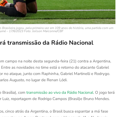
Brasileira jogou, pela primeira vez em 109 anos de história, uma partida com um
Guiné – 17/6/2023 Foto: Joilson Marconne/CBF
erá transmissão da Rádio Nacional
 em campo na noite desta segunda-feira (21) contra a Argentina,
 Entre as novidades no time está o retorno do atacante Gabriel
nior no ataque, junto com Raphinha, Gabriel Martinelli e Rodrygo.
rlos Augusto, no lugar de Renan Lódi.
e Brasília), com
transmissão ao vivo da Rádio Nacional
. O jogo terá
r Luiz, reportagem de Rodrigo Campos (Brasil)e Bruno Mendes.
os, cinco atrás da Argentina, o Brasil busca espantar a má fase