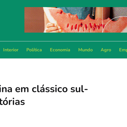
Interior
Política
Economia
Mundo
Agro
Emp
ina em clássico sul-
tórias