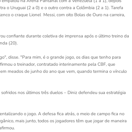
ão empatou na Arena Pantanal com a Venezuela (1 a 1), depois
ra o Uruguai (2 a 0) e o outro contra a Colômbia (2 a 1). Tarefa
enco o craque Lionel Messi, com oito Bolas de Ouro na carreira,
rou confiante durante coletiva de imprensa após o último treino da
nda (20).
o", disse. "Para mim, é o grande jogo, os dias que tenho para
afirmou o treinador, contratado interinamente pela CBF, que
ti em meados de junho do ano que vem, quando termina o vínculo
 sofridos nos últimos três duelos – Diniz defendeu sua estratégia
talizando o jogo. A defesa fica atrás, o meio de campo fica no
orgânico, mais junto, todos os jogadores têm que jogar de maneira
afirmou.