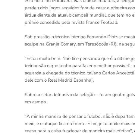
esta noite no Maracanã. Nas últimas rodadas, a seleç
perdeu dois jogos seguidos fora de casa: o primeiro cont
árdua diante da atual bicampeã mundial, que tem no el
prêmio concedido pela revista France Football.
Sob pressão, o técnico interino Fernando Diniz se most
equipe na Granja Comary, em Teresópolis (RJ), na segu
"Estou muito bem. Não fico pensando que é o último jog
treinar são o que tenho para fazer o melhor possível", 
aguarda a chegada do técnico italiano Carlos Ancelot
dele com o Real Madrid Espanha).
Sobre o setor defensivo da seleção – foram quatro gols
em campo.
"A minha maneira de pensar o futebol não é departamen
meio, e o ataque fica na frente. É um jeito muito mais 
coesa para a coisa funcionar de maneira mais efetiva", 