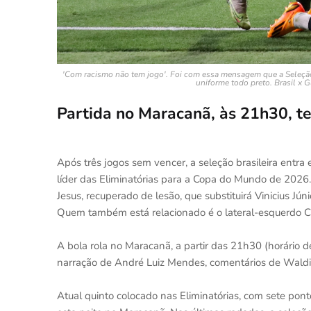
'Com racismo não tem jogo'. Foi com essa mensagem que a Seleção 
uniforme todo preto. Brasil x 
Partida no Maracanã, às 21h30, t
Após três jogos sem vencer, a seleção brasileira entra
líder das Eliminatórias para a Copa do Mundo de 2026.
Jesus, recuperado de lesão, que substituirá Vinicius Jú
Quem também está relacionado é o lateral-esquerdo Ca
A bola rola no Maracanã, a partir das 21h30 (horário d
narração de André Luiz Mendes, comentários de Waldi
Atual quinto colocado nas Eliminatórias, com sete pont