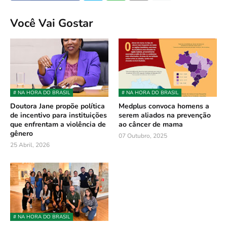
Você Vai Gostar
# NA HORA DO BRASIL
# NA HORA DO BRASIL
Doutora Jane propõe política
Medplus convoca homens a
de incentivo para instituições
serem aliados na prevenção
que enfrentam a violência de
ao câncer de mama
gênero
07 Outubro, 2025
25 Abril, 2026
# NA HORA DO BRASIL