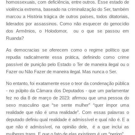
homossexuais, com deficiência, entre outros. Esse estado de
violência extrema, baseado na criminalização do Ser, também
marcou a História trágica de outros países, todos ditatoriais,
liderados por assassinos. Como não esquecer do genocídio
dos Armênios, o Holodomor, ou o que se passou em
Ruanda?
As democracias se oferecem como o regime político que
repudia radicalmente essa prática, definindo como crime
passível de punição pelo Estado o Ter de maneira ilegal ou o
Fazer ou Não Fazer de maneira ilegal. Mas nunca o Ser.
No entanto, foi exatamente esse o teor da condenação pública
- no púlpito da Câmara dos Deputados - que um parlamentar
fez no dia 8 de março de 2023: afirmou que uma pessoa do
sexo masculino que “se sente mulher” “quer impor uma
realidade que não é uma realidade”. Com essas palavras o
deputado definiu qual realidade é admissível e qual não é. E a
que não é admissível, na opinião dele, é a que inclui as
mulheres trans. E que o fato de elas existirem é um “perigo”.