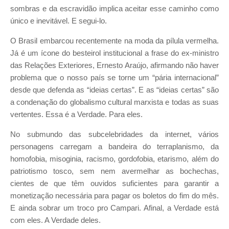
sombras e da escravidão implica aceitar esse caminho como
único e inevitável. E segui-lo.
O Brasil embarcou recentemente na moda da pílula vermelha.
Já é um ícone do besteirol institucional a frase do ex-ministro
das Relações Exteriores, Ernesto Araújo, afirmando não haver
problema que o nosso país se torne um “pária internacional”
desde que defenda as “ideias certas”. E as “ideias certas” são
a condenação do globalismo cultural marxista e todas as suas
vertentes. Essa é a Verdade. Para eles.
No submundo das subcelebridades da internet, vários
personagens carregam a bandeira do terraplanismo, da
homofobia, misoginia, racismo, gordofobia, etarismo, além do
patriotismo tosco, sem nem avermelhar as bochechas,
cientes de que têm ouvidos suficientes para garantir a
monetização necessária para pagar os boletos do fim do mês.
E ainda sobrar um troco pro Campari. Afinal, a Verdade está
com eles. A Verdade deles.