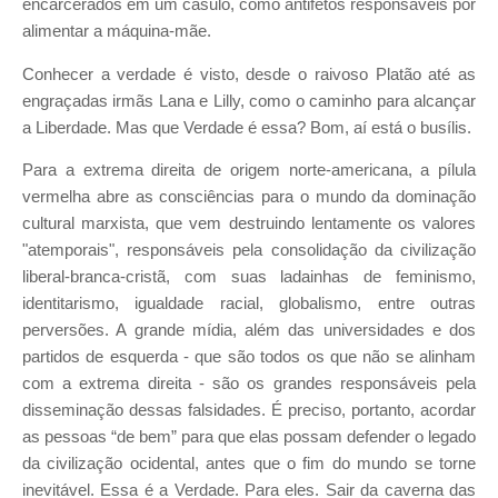
encarcerados em um casulo, como antifetos responsáveis por
alimentar a máquina-mãe.
Conhecer a verdade é visto, desde o raivoso Platão até as
engraçadas irmãs Lana e Lilly, como o caminho para alcançar
a Liberdade. Mas que Verdade é essa? Bom, aí está o busílis.
Para a extrema direita de origem norte-americana, a pílula
vermelha abre as consciências para o mundo da dominação
cultural marxista, que vem destruindo lentamente os valores
"atemporais", responsáveis pela consolidação da civilização
liberal-branca-cristã, com suas ladainhas de feminismo,
identitarismo, igualdade racial, globalismo, entre outras
perversões. A grande mídia, além das universidades e dos
partidos de esquerda - que são todos os que não se alinham
com a extrema direita - são os grandes responsáveis pela
disseminação dessas falsidades. É preciso, portanto, acordar
as pessoas “de bem” para que elas possam defender o legado
da civilização ocidental, antes que o fim do mundo se torne
inevitável. Essa é a Verdade. Para eles. Sair da caverna das