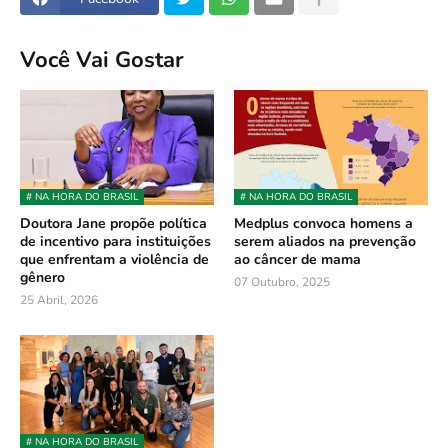
Você Vai Gostar
# NA HORA DO BRASIL
# NA HORA DO BRASIL
Doutora Jane propõe política
Medplus convoca homens a
de incentivo para instituições
serem aliados na prevenção
que enfrentam a violência de
ao câncer de mama
gênero
07 Outubro, 2025
25 Abril, 2026
# NA HORA DO BRASIL