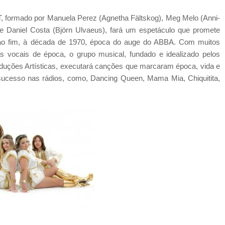
 formado por Manuela Perez (Agnetha Fältskog), Meg Melo (Anni-
 e Daniel Costa (Björn Ulvaeus), fará um espetáculo que promete
 ao fim, à década de 1970, época do auge do ABBA. Com muitos
icas vocais de época, o grupo musical, fundado e idealizado pelos
oduções Artísticas, executará canções que marcaram época, vida e
ucesso nas rádios, como, Dancing Queen, Mama Mia, Chiquitita,