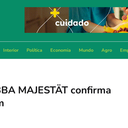
Interior
Política
Economia
Mundo
Agro
Emp
ABBA MAJESTÄT confirma
m