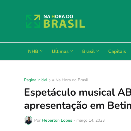
NHB
Uĺtimas
Brasil
Capitais
Página inicial
# Na Hora do Brasil
Espetáculo musical 
apresentação em Beti
Por
Heberton Lopes
-
março 14, 2023