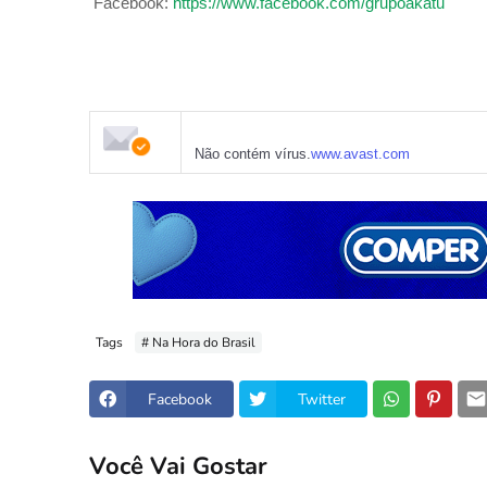
Facebook:
https://www.facebook.com/grupoakatu
Não contém vírus.
www.avast.com
Tags
# Na Hora do Brasil
Facebook
Twitter
Você Vai Gostar