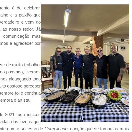
nto é de celebrar.
balho e a paixão que
verdadeiro e vem do
 ao nosso redor. Já
de comunicação mas
emos a agradecer por
se de muito trabalho.
no passado, tivemos
amos alcançando todo
uito gostoso perceber
empre foi e continua
emora o artista.
de 2021, os músicos
 vidas dos jovens que
nte com o sucesso de
Complicado,
canção que se tornou as mais