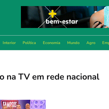
Interior
Política
Economia
Mundo
Agro
Emp
o na TV em rede nacional