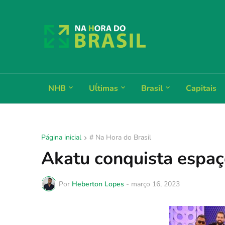
NHB
Uĺtimas
Brasil
Capitais
Página inicial
# Na Hora do Brasil
Akatu conquista espaç
Por
Heberton Lopes
-
março 16, 2023