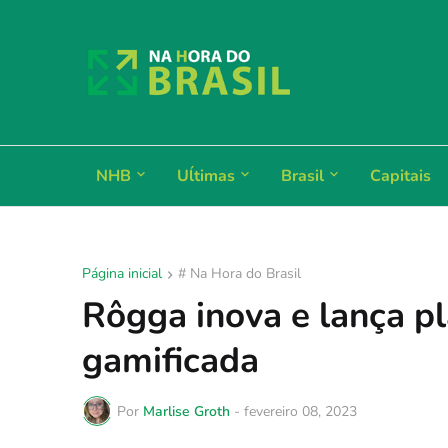
NHB
Uĺtimas
Brasil
Capitais
Página inicial
# Na Hora do Brasil
Rôgga inova e lança p
gamificada
Por
Marlise Groth
-
fevereiro 08, 2023