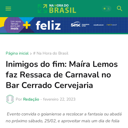
Página inicial
# Na Hora do Brasil
Inimigos do fim: Maíra Lemos
faz Ressaca de Carnaval no
Bar Cerrado Cervejaria
Por
Redação
-
fevereiro 22, 2023
Evento convida o goianiense a recolocar a fantasia ou abadá
no próximo sábado, 25/02, e aproveitar mais um dia de folia