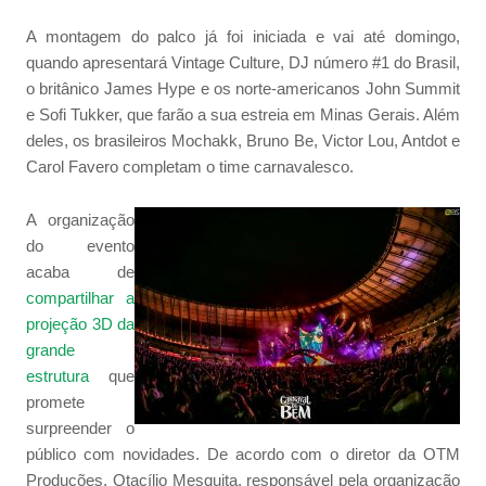
A montagem do palco já foi iniciada e vai até domingo,
quando apresentará Vintage Culture, DJ número #1 do Brasil,
o britânico James Hype e os norte-americanos John Summit
e Sofi Tukker, que farão a sua estreia em Minas Gerais. Além
deles, os brasileiros Mochakk, Bruno Be, Victor Lou, Antdot e
Carol Favero completam o time carnavalesco.
A organização
do evento
acaba de
compartilhar a
projeção 3D da
grande
estrutura
que
promete
surpreender o
público com novidades. De acordo com o diretor da OTM
Produções, Otacílio Mesquita, responsável pela organização