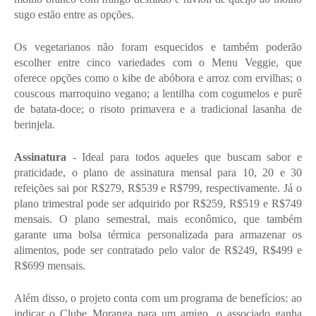
sugo estão entre as opções. 
Os vegetarianos não foram esquecidos e também poderão 
escolher entre cinco variedades com o Menu Veggie, que 
oferece opções como o kibe de abóbora e arroz com ervilhas; o 
couscous marroquino vegano; a lentilha com cogumelos e purê 
de batata-doce; o risoto primavera e a tradicional lasanha de 
berinjela.
Assinatura
 - Ideal para todos aqueles que buscam sabor e 
praticidade, o plano de assinatura mensal para 10, 20 e 30 
refeições sai por R$279, R$539 e R$799, respectivamente. Já o 
plano trimestral pode ser adquirido por R$259, R$519 e R$749 
mensais. O plano semestral, mais econômico, que também 
garante uma bolsa térmica personalizada para armazenar os 
alimentos, pode ser contratado pelo valor de R$249, R$499 e 
R$699 mensais. 
Além disso, o projeto conta com um programa de benefícios: ao 
indicar o Clube Moranga para um amigo, o associado ganha 