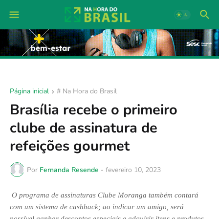
Página inicial
# Na Hora do Brasil
Brasília recebe o primeiro
clube de assinatura de
refeições gourmet
Por
Fernanda Resende
-
fevereiro 10, 2023
O programa de assinaturas Clube Moranga também contará 
com um sistema de cashback; ao indicar um amigo, será 
possível ganhar descontos especiais e adquirir itens e produtos 