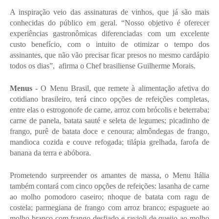
A inspiração veio das assinaturas de vinhos, que já são mais 
conhecidas do público em geral. “Nosso objetivo é oferecer 
experiências gastronômicas diferenciadas com um excelente 
custo benefício, com o intuito de otimizar o tempo dos 
assinantes, que não vão precisar ficar presos no mesmo cardápio 
todos os dias”,  afirma o Chef brasiliense Guilherme Morais.
Menus
 - O Menu Brasil, que remete à alimentação afetiva do 
cotidiano brasileiro, terá cinco opções de refeições completas, 
entre elas o estrogonofe de carne, arroz com brócolis e beterraba; 
carne de panela, batata sauté e seleta de legumes; picadinho de 
frango, purê de batata doce e cenoura; almôndegas de frango, 
mandioca cozida e couve refogada; tilápia grelhada, farofa de 
banana da terra e abóbora.
Prometendo surpreender os amantes de massa, o Menu Itália 
também contará com cinco opções de refeições: lasanha de carne 
ao molho pomodoro caseiro; nhoque de batata com ragu de 
costela; parmegiana de frango com arroz branco; espaguete ao 
molho branco com frango desfiado e ravioli de queijo ao molho 