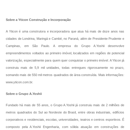
Sobre a Yticon Construção e Incorporação
A Yticon é uma construtora e incorporadora que atua há mais de doze anos nas
cidades de Londrina, Maringá e Cambé, no Paraná, além de Presidente Prudente e
Campinas, em São Paulo. A empresa do Grupo A.Yoshii desenvolve
empreendimentos voltados ao primeiro imóvel, localizados em regiões de potencial
valorização, especialmente para quem quer conquistar o primeiro imóvel. A Yticon já
construiu mais de 5,9 mil unidades, todas entregues rigorosamente no prazo,
somando mais de 550 mil metros quadrados de área construída. Mais informações:
www.yticon.com.br.
Sobre o Grupo A.Yoshii
Fundado há mais de 55 anos, o Grupo A.Yoshii já construiu mais de 2 milhões de
metros quadrados do Sul ao Nordeste do Brasil, entre obras industriais, edifícios
corporativos e residenciais, escolas, universidades, teatros e centros esportivos. É
composto pela A.Yoshii Engenharia, com sólida atuação em construções de