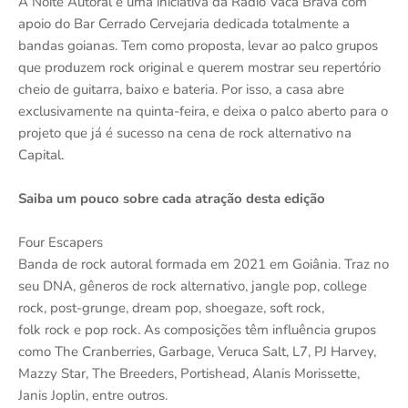
A Noite Autoral é uma iniciativa da Rádio Vaca Brava com
apoio do Bar Cerrado Cervejaria dedicada totalmente a
bandas goianas. Tem como proposta, levar ao palco grupos
que produzem rock original e querem mostrar seu repertório
cheio de guitarra, baixo e bateria. Por isso, a casa abre
exclusivamente na quinta-feira, e deixa o palco aberto para o
projeto que já é sucesso na cena de rock alternativo na
Capital.
Saiba um pouco sobre cada atração desta edição
Four Escapers
Banda de rock autoral formada em 2021 em Goiânia. Traz no
seu DNA, gêneros de rock alternativo, jangle pop, college
rock, post-grunge, dream pop, shoegaze, soft rock,
folk rock e pop rock. As composições têm influência grupos
como The Cranberries, Garbage, Veruca Salt, L7, PJ Harvey,
Mazzy Star, The Breeders, Portishead, Alanis Morissette,
Janis Joplin, entre outros.