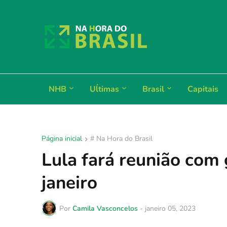
NHB
Uĺtimas
Brasil
Capitais
Página inicial
# Na Hora do Brasil
Lula fará reunião com
janeiro
Por
Camila Vasconcelos
-
janeiro 05, 2023