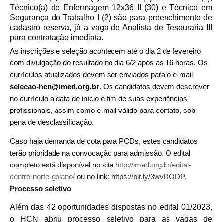
Técnico(a) de Enfermagem 12x36 II (30) e Técnico em
Segurança do Trabalho I (2) são para preenchimento de
cadastro reserva, já a vaga de Analista de Tesouraria III
para contratação imediata.
As inscrições e seleção acontecem até o dia 2 de fevereiro
com divulgação do resultado no dia 6/2 após as 16 horas. Os
currículos atualizados devem ser enviados para o e-mail
selecao-hcn@imed.org.br
. Os candidatos devem descrever
no currículo a data de início e fim de suas experiências
profissionais, assim como e-mail válido para contato, sob
pena de desclassificação.
Caso haja demanda de cota para PCDs, estes candidatos
terão prioridade na convocação para admissão
.
O edital
completo está disponível no site
http://imed.org.br/edital-
centro-norte-goiano/
ou no link:
https://bit.ly/3wvDODP
.
Processo seletivo
Além das 42 oportunidades dispostas no edital 01/2023,
o HCN abriu processo seletivo para as vagas de