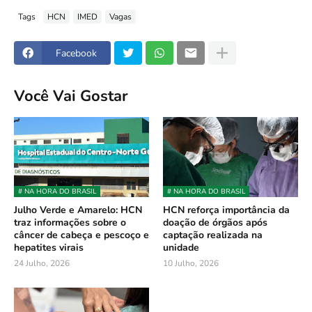
Tags
HCN
IMED
Vagas
Facebook
Você Vai Gostar
# NA HORA DO BRASIL
# NA HORA DO BRASIL
Julho Verde e Amarelo: HCN
HCN reforça importância da
traz informações sobre o
doação de órgãos após
câncer de cabeça e pescoço e
captação realizada na
hepatites virais
unidade
24 Julho, 2026
10 Julho, 2026