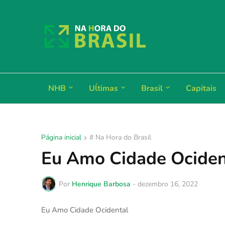
NHB
Uĺtimas
Brasil
Capitais
Página inicial
# Na Hora do Brasil
Eu Amo Cidade Ociden
Por
Henrique Barbosa
-
dezembro 16, 2022
Eu Amo Cidade Ocidental